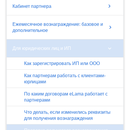
chevron_right
Кабинет партнера
Ежемесячное вознаграждение: базовое и
chevron_right
дополнительное
chevron_right
Для юридических лиц и ИП
Как зарегистрировать ИП или ООО
Как партнерам работать с клиентами-
юрлицами
По каким договорам eLama работает с
партнерами
Что делать, если изменились реквизиты
для получения вознаграждения