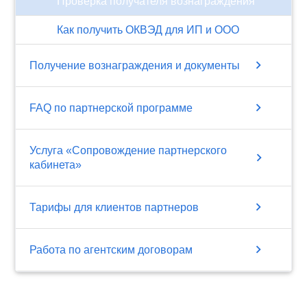
Проверка получателя вознаграждения
Как получить ОКВЭД для ИП и OOO
chevron_right
Получение вознаграждения и документы
chevron_right
FAQ по партнерской программе
Услуга «Сопровождение партнерского
chevron_right
кабинета»
chevron_right
Тарифы для клиентов партнеров
chevron_right
Работа по агентским договорам