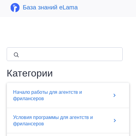
База знаний eLama
close
Категории
Начало работы для агентств и
chevron_right
фрилансеров
Условия программы для агентств и
chevron_right
фрилансеров